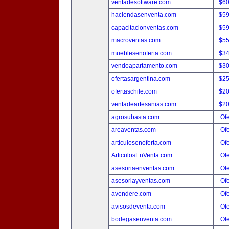
ventadesoftware.com
$6
haciendasenventa.com
$5
capacitacionventas.com
$5
macroventas.com
$5
mueblesenoferta.com
$3
vendoapartamento.com
$3
ofertasargentina.com
$2
ofertaschile.com
$2
ventadeartesanias.com
$2
agrosubasta.com
Ofe
areaventas.com
Ofe
articulosenoferta.com
Ofe
ArticulosEnVenta.com
Ofe
asesoriaenventas.com
Ofe
asesoriayventas.com
Ofe
avendere.com
Ofe
avisosdeventa.com
Ofe
bodegasenventa.com
Ofe