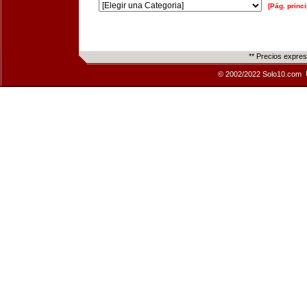
[Pág. princi
** Precios expre
© 2002/2022 Solo10.com