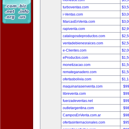
monetice.com
$3,
turboventas.com
$3,
i-Ventas.com
$3,
MarcasEnVenta.com
$3,
rapiventa.com
$2,
catalogosdeproductos.com
$2,
ventadebienesraices.com
$2,
e-Clientes.com
$2,
eProductos.com
$1,
monetizacao.com
$1,
remateganadero.com
$1,
ofertasbolivia.com
$1,
maquinariasenventa.com
$9
libreventa.com
$9
fuerzadeventas.net
$9
outletargentina.com
$9
CamposEnVenta.com.ar
$9
ofertasinternacionales.com
$9