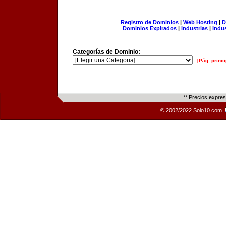
Registro de Dominios
|
Web Hosting
|
D
Dominios Expirados
|
Industrias
|
Indu
Categorías de Dominio:
[Pág. princi
** Precios expre
© 2002/2022 Solo10.com