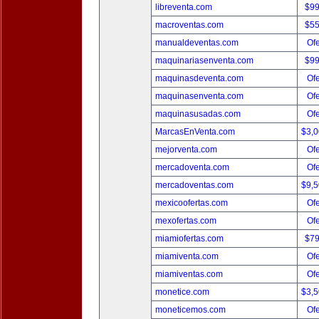
libreventa.com
$9
macroventas.com
$5
manualdeventas.com
Ofe
maquinariasenventa.com
$9
maquinasdeventa.com
Ofe
maquinasenventa.com
Ofe
maquinasusadas.com
Ofe
MarcasEnVenta.com
$3,
mejorventa.com
Ofe
mercadoventa.com
Ofe
mercadoventas.com
$9,
mexicoofertas.com
Ofe
mexofertas.com
Ofe
miamiofertas.com
$7
miamiventa.com
Ofe
miamiventas.com
Ofe
monetice.com
$3,
moneticemos.com
Ofe