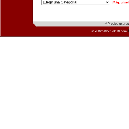
[Pág. princi
** Precios expre
© 2002/2022 Solo10.com