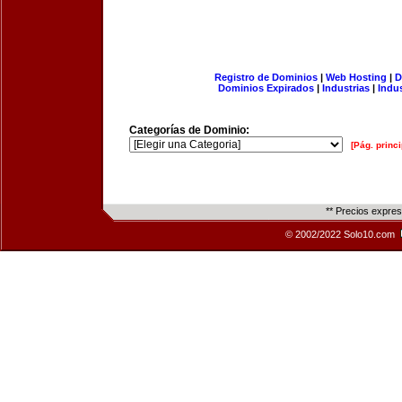
Registro de Dominios
|
Web Hosting
|
D
Dominios Expirados
|
Industrias
|
Indu
Categorías de Dominio:
[Pág. princi
** Precios expre
© 2002/2022 Solo10.com