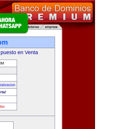
com
 puesto en Venta
OM
ializacion
rta!
tas