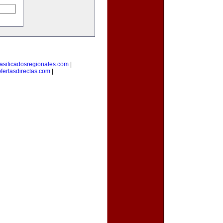
lasificadosregionales.com
|
ofertasdirectas.com
|