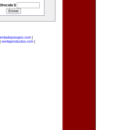
Ofrecido $
entadepasajes.com
|
|
ventaproductos.com
|