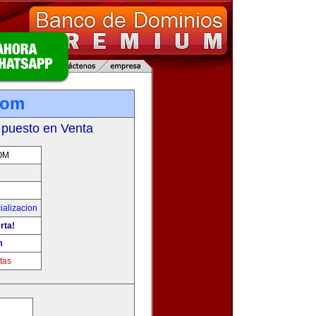
com
 puesto en Venta
OM
ializacion
rta!
m
tas