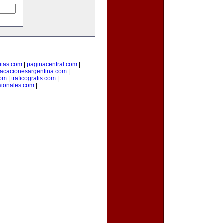
citas.com
|
paginacentral.com
|
vacacionesargentina.com
|
com
|
traficogratis.com
|
sionales.com
|