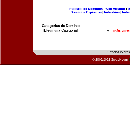
Registro de Dominios
|
Web Hosting
|
D
Dominios Expirados
|
Industrias
|
Indu
Categorías de Dominio:
[Pág. princi
** Precios expre
© 2002/2022 Solo10.com