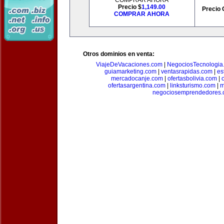
COMPRAR AHORA
Precio $
1,149.00
Precio 
COMPRAR AHORA
Otros dominios en venta:
ViajeDeVacaciones.com
|
NegociosTecnologia
guiamarketing.com
|
ventasrapidas.com
|
es
mercadocanje.com
|
ofertasbolivia.com
|
ofertasargentina.com
|
linksturismo.com
|
m
negociosemprendedores.