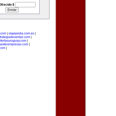
Ofrecido $
.com
|
viajepedia.com.es
|
trategiadeventas.com
|
ofertasuruguay.com
|
asterempresas.com
|
com
|