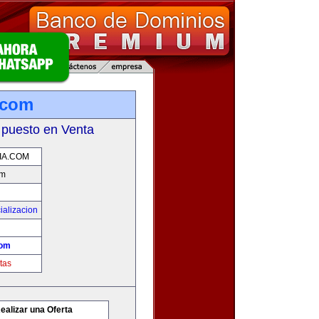
.com
 puesto en Venta
IA.COM
om
ializacion
com
tas
ealizar una Oferta