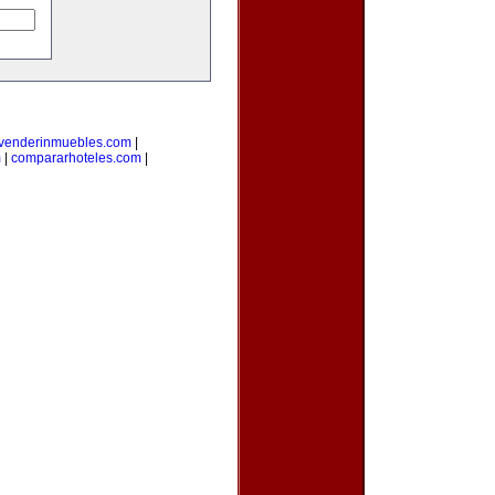
venderinmuebles.com
|
m
|
compararhoteles.com
|