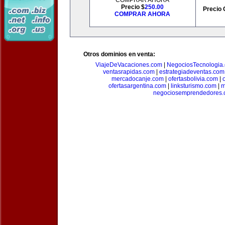
COMPRAR AHORA
Precio $
250.00
Precio 
COMPRAR AHORA
Otros dominios en venta:
ViajeDeVacaciones.com
|
NegociosTecnologia
ventasrapidas.com
|
estrategiadeventas.com
mercadocanje.com
|
ofertasbolivia.com
|
ofertasargentina.com
|
linksturismo.com
|
m
negociosemprendedores.