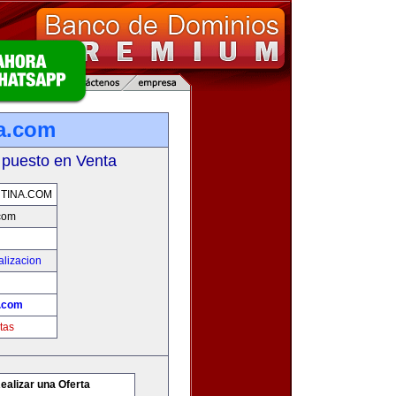
na.com
 puesto en Venta
TINA.COM
.com
alizacion
a.com
tas
ealizar una Oferta