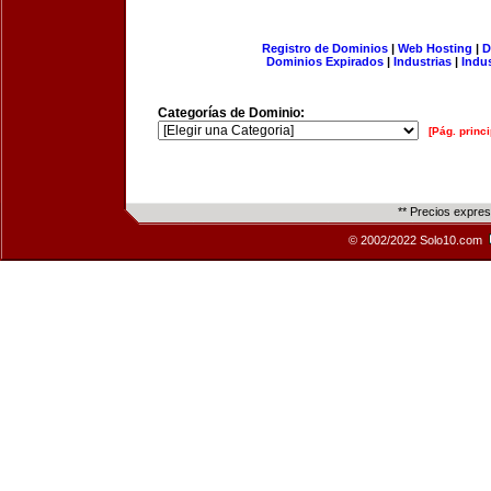
Registro de Dominios
|
Web Hosting
|
D
Dominios Expirados
|
Industrias
|
Indu
Categorías de Dominio:
[Pág. princi
** Precios expre
© 2002/2022 Solo10.com