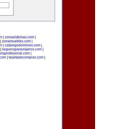
om
|
zonasistemas.com
|
|
zonamuebles.com
|
om
|
catalogodominios.com
|
|
segurosparaviajeros.com
|
ariaprofesional.com
|
.com
|
tarjetadecompras.com
|