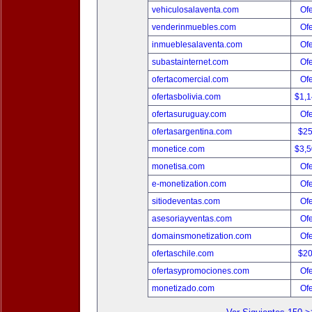
vehiculosalaventa.com
Ofe
venderinmuebles.com
Ofe
inmueblesalaventa.com
Ofe
subastainternet.com
Ofe
ofertacomercial.com
Ofe
ofertasbolivia.com
$1,
ofertasuruguay.com
Ofe
ofertasargentina.com
$2
monetice.com
$3,
monetisa.com
Ofe
e-monetization.com
Ofe
sitiodeventas.com
Ofe
asesoriayventas.com
Ofe
domainsmonetization.com
Ofe
ofertaschile.com
$2
ofertasypromociones.com
Ofe
monetizado.com
Ofe