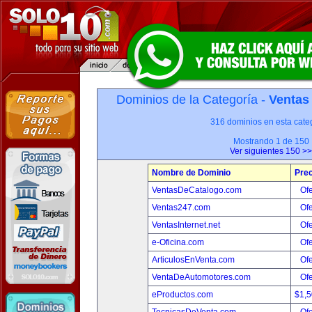
Dominios de la Categoría -
Ventas
316 dominios en esta categ
Mostrando 1 de 150
Ver siguientes 150 >>
Nombre de Dominio
Prec
VentasDeCatalogo.com
Ofe
Ventas247.com
Ofe
VentasInternet.net
Ofe
e-Oficina.com
Ofe
ArticulosEnVenta.com
Ofe
VentaDeAutomotores.com
Ofe
eProductos.com
$1,