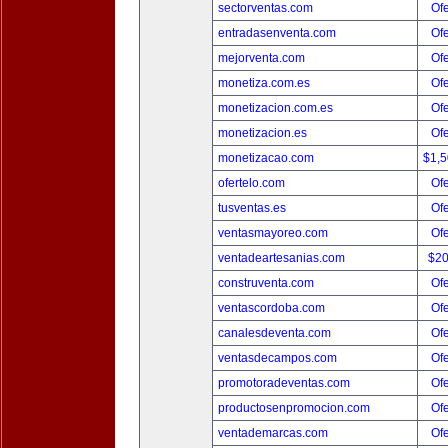
sectorventas.com
Ofe
entradasenventa.com
Ofe
mejorventa.com
Ofe
monetiza.com.es
Ofe
monetizacion.com.es
Ofe
monetizacion.es
Ofe
monetizacao.com
$1,
ofertelo.com
Ofe
tusventas.es
Ofe
ventasmayoreo.com
Ofe
ventadeartesanias.com
$2
construventa.com
Ofe
ventascordoba.com
Ofe
canalesdeventa.com
Ofe
ventasdecampos.com
Ofe
promotoradeventas.com
Ofe
productosenpromocion.com
Ofe
ventademarcas.com
Ofe