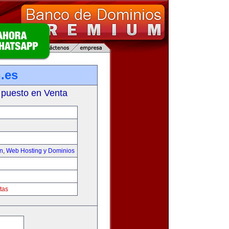
.es
 puesto en Venta
on
,
Web Hosting y Dominios
tas