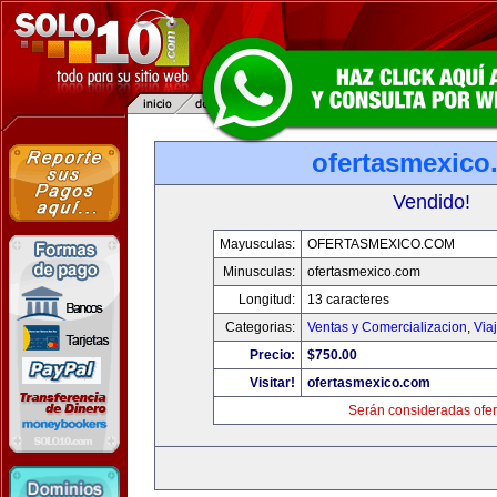
ofertasmexico
Vendido!
Mayusculas:
OFERTASMEXICO.COM
Minusculas:
ofertasmexico.com
Longitud:
13 caracteres
Categorias:
Ventas y Comercializacion
,
Via
Precio:
$750.00
Visitar!
ofertasmexico.com
Serán consideradas ofer