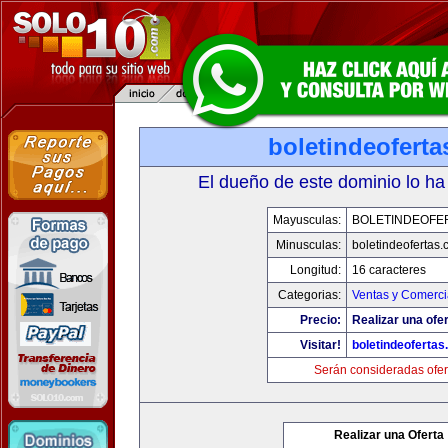
boletindeofert
El dueño de este dominio lo ha
Mayusculas:
BOLETINDEOFE
Minusculas:
boletindeofertas
Longitud:
16 caracteres
Categorias:
Ventas y Comerci
Precio:
Realizar una ofer
Visitar!
boletindeoferta
Serán consideradas ofer
Realizar una Oferta