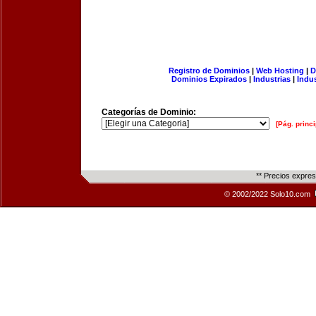
Registro de Dominios
|
Web Hosting
|
D
Dominios Expirados
|
Industrias
|
Indu
Categorías de Dominio:
[Pág. princi
** Precios expre
© 2002/2022 Solo10.com