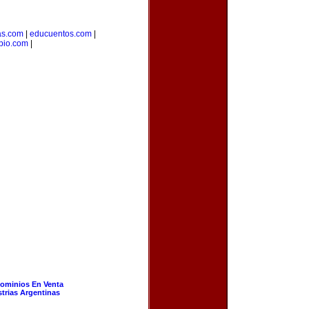
as.com
|
educuentos.com
|
pio.com
|
ominios En Venta
strias Argentinas