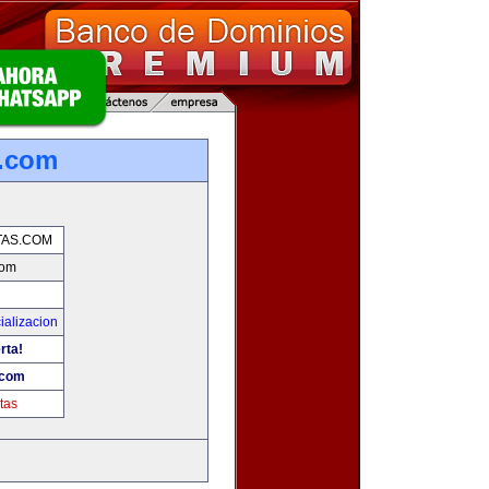
s.com
AS.COM
com
ializacion
rta!
.com
tas