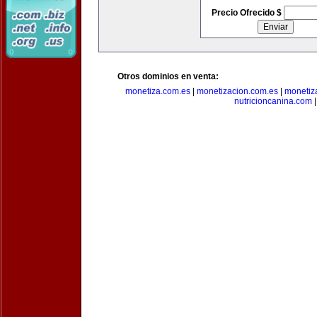
Precio Ofrecido $
Otros dominios en venta:
monetiza.com.es
|
monetizacion.com.es
|
monetiz
nutricioncanina.com
|