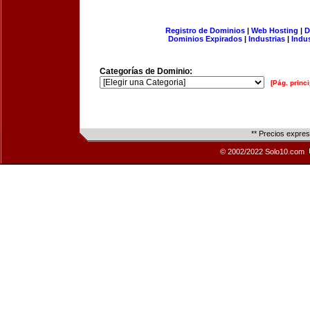
Registro de Dominios
|
Web Hosting
|
D
Dominios Expirados
|
Industrias
|
Indu
Categorías de Dominio:
[Pág. princi
** Precios expre
© 2002/2022 Solo10.com