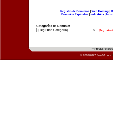
Registro de Dominios
|
Web Hosting
|
D
Dominios Expirados
|
Industrias
|
Indu
Categorías de Dominio:
[Pág. princi
** Precios expre
© 2002/2022 Solo10.com