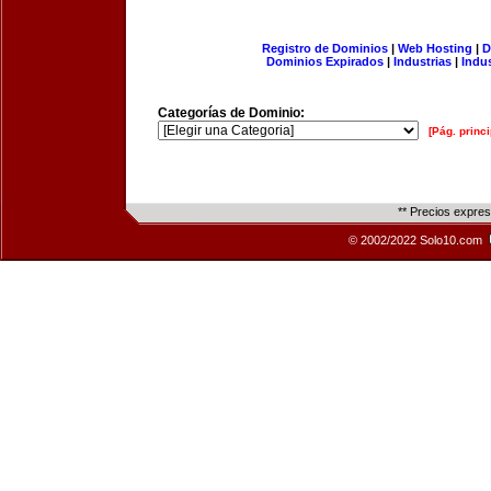
Registro de Dominios
|
Web Hosting
|
D
Dominios Expirados
|
Industrias
|
Indu
Categorías de Dominio:
[Pág. princi
** Precios expre
© 2002/2022 Solo10.com