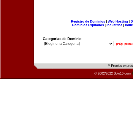
Registro de Dominios
|
Web Hosting
|
D
Dominios Expirados
|
Industrias
|
Indu
Categorías de Dominio:
[Pág. princi
** Precios expre
© 2002/2022 Solo10.com