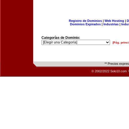
Registro de Dominios
|
Web Hosting
|
D
Dominios Expirados
|
Industrias
|
Indu
Categorías de Dominio:
[Pág. princi
** Precios expre
© 2002/2022 Solo10.com