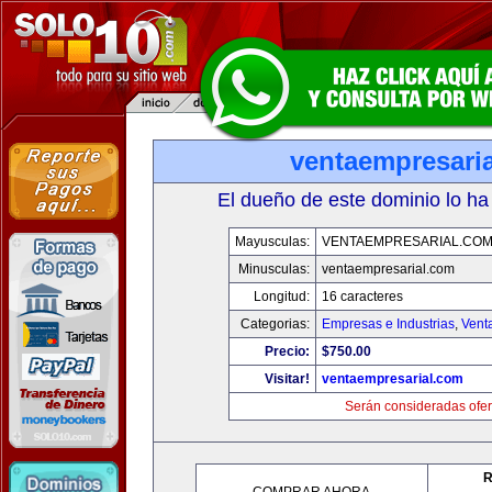
ventaempresari
El dueño de este dominio lo ha
Mayusculas:
VENTAEMPRESARIAL.CO
Minusculas:
ventaempresarial.com
Longitud:
16 caracteres
Categorias:
Empresas e Industrias
,
Vent
Precio:
$750.00
Visitar!
ventaempresarial.com
Serán consideradas ofer
R