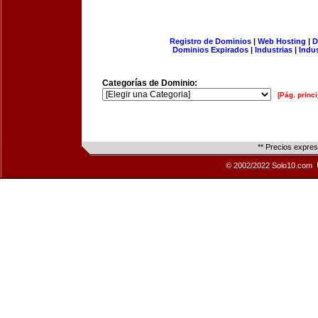
Registro de Dominios
|
Web Hosting
|
D
Dominios Expirados
|
Industrias
|
Indu
Categorías de Dominio:
[Pág. princi
** Precios expre
© 2002/2022 Solo10.com