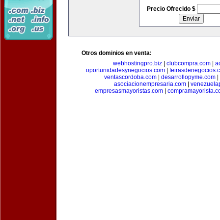
Precio Ofrecido $
Otros dominios en venta:
webhostingpro.biz
|
clubcompra.com
|
a
oportunidadesynegocios.com
|
feirasdenegocios.
ventascordoba.com
|
desarrollopyme.com
|
asociacionempresaria.com
|
venezuela
empresasmayoristas.com
|
compramayorista.c