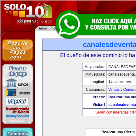
canalesdevent
El dueño de este dominio lo ha
Mayusculas:
CANALESDEVE
Minusculas:
canalesdeventa
Longitud:
14 caracteres
Categorias:
Ventas y Comerc
Precio:
Realizar una ofe
Visitar!
canalesdevent
Serán consideradas ofer
Realizar una Oferta