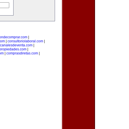
ondecomprar.com
|
com
|
consultoriolaboral.com
|
canalesdeventa.com
|
propiedades.com
|
om
|
comprasdiretas.com
|