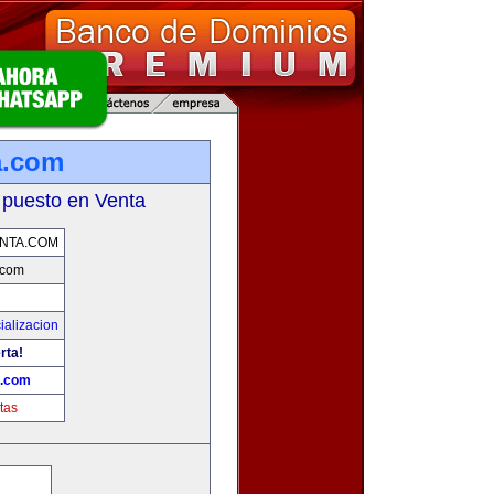
a.com
 puesto en Venta
NTA.COM
.com
ializacion
rta!
a.com
tas