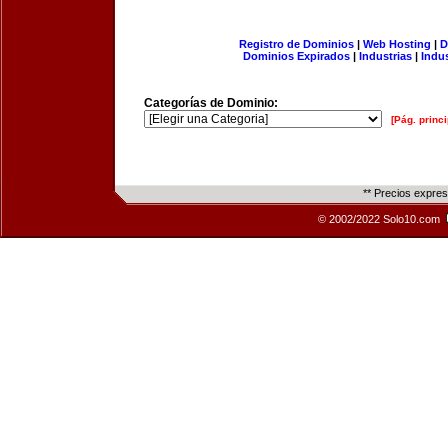
Registro de Dominios
|
Web Hosting
|
D
Dominios Expirados
|
Industrias
|
Indu
Categorías de Dominio:
[Pág. princi
** Precios expre
© 2002/2022 Solo10.com