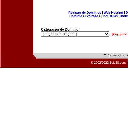
Registro de Dominios
|
Web Hosting
|
D
Dominios Expirados
|
Industrias
|
Indu
Categorías de Dominio:
[Pág. princi
** Precios expre
© 2002/2022 Solo10.com