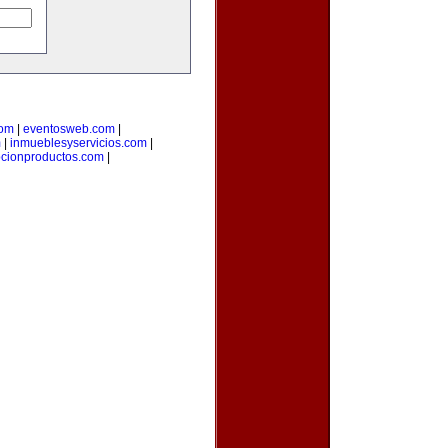
com
|
eventosweb.com
|
m
|
inmueblesyservicios.com
|
cionproductos.com
|