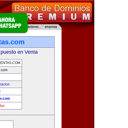
tas.com
 puesto en Venta
VENTAS.COM
s.com
zacion
!
as.com
tas