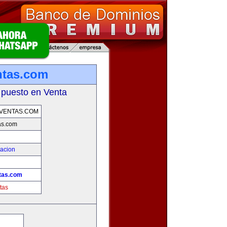
ntas.com
 puesto en Venta
VENTAS.COM
as.com
zacion
tas.com
tas