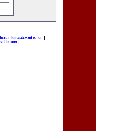
herramientasdeventas.com
|
mueble.com
|