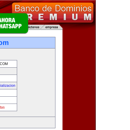
com
.COM
ializacion
tas