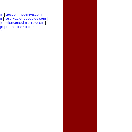
om
|
gestionimpositiva.com
|
om
|
reservaciondevuelos.com
|
|
gestionconocimientos.com
|
grupoempresario.com
|
om
|