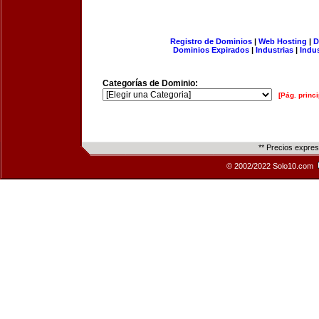
Registro de Dominios
|
Web Hosting
|
D
Dominios Expirados
|
Industrias
|
Indu
Categorías de Dominio:
[Pág. princi
** Precios expre
© 2002/2022 Solo10.com