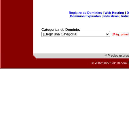
Registro de Dominios
|
Web Hosting
|
D
Dominios Expirados
|
Industrias
|
Indu
Categorías de Dominio:
[Pág. princi
** Precios expre
© 2002/2022 Solo10.com