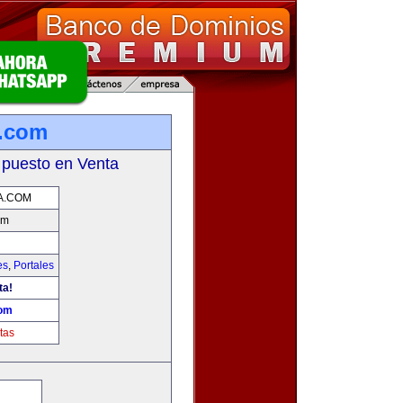
a.com
 puesto en Venta
A.COM
om
es
,
Portales
ta!
com
tas