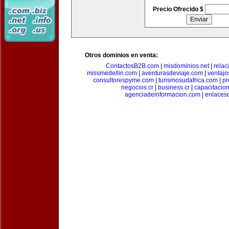
Precio Ofrecido $
Otros dominios en venta:
ContactosB2B.com
|
misdominios.net
|
rela
missmedellin.com
|
aventurasdeviaje.com
|
ventaj
consultorespyme.com
|
turismosudafrica.com
|
pr
negocios.cr
|
business.cr
|
capacitaci
agenciadeinformacion.com
|
enlaces