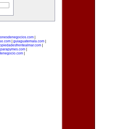
cionesdenegocios.com
|
oso.com
|
guiaguatemala.com
|
opiedadesfrentealmar.com
|
onparapymes.com
|
denegocio.com
|