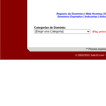
Registro de Dominios
|
Web Hosting
|
D
Dominios Expirados
|
Industrias
|
Indu
Categorías de Dominio:
[Pág. princi
** Precios expre
© 2002/2022 Solo10.com