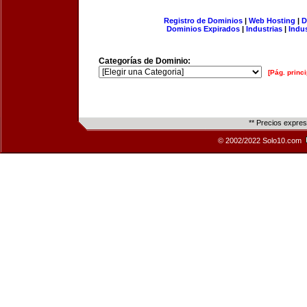
Registro de Dominios
|
Web Hosting
|
D
Dominios Expirados
|
Industrias
|
Indu
Categorías de Dominio:
[Pág. princi
** Precios expre
© 2002/2022 Solo10.com